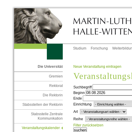
Studium
Forschung
Weiterbildu
Neue Veranstaltung eintragen
Die Universität
Veranstaltungs
Gremien
Rektorat
Suchbegriff
Beginn
Die Rektorin
Ende
Einrichtung
Stabsstellen der Rektorin
Art
Stabsstelle Zentrale
Kommunikation
Reihe
Filter zurücksetzen
Veranstaltungskalender