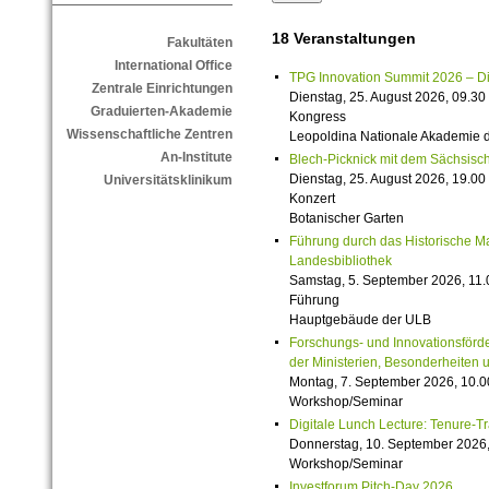
18 Veranstaltungen
Fakultäten
International Office
TPG Innovation Summit 2026 – Die 
Zentrale Einrichtungen
Dienstag, 25. August 2026, 09.30 
Graduierten-Akademie
Kongress
Wissenschaftliche Zentren
Leopoldina Nationale Akademie 
An-Institute
Blech-Picknick mit dem Sächsisch
Dienstag, 25. August 2026, 19.00 
Universitätsklinikum
Konzert
Botanischer Garten
Führung durch das Historische M
Landesbibliothek
Samstag, 5. September 2026, 11.
Führung
Hauptgebäude der ULB
Forschungs- und Innovationsförde
der Ministerien, Besonderheiten 
Montag, 7. September 2026, 10.0
Workshop/Seminar
Digitale Lunch Lecture: Tenure-T
Donnerstag, 10. September 2026,
Workshop/Seminar
Investforum Pitch-Day 2026