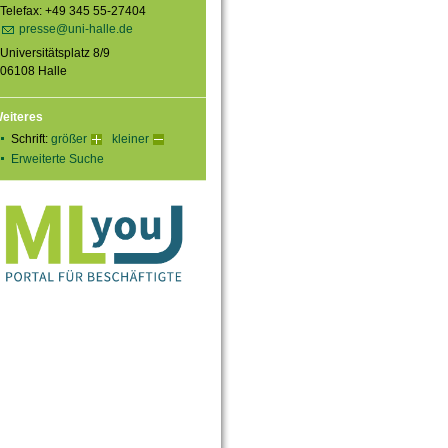
Telefax: +49 345 55-27404
presse@uni-halle.de
Universitätsplatz 8/9
06108 Halle
eiteres
Schrift:
größer
kleiner
Erweiterte Suche