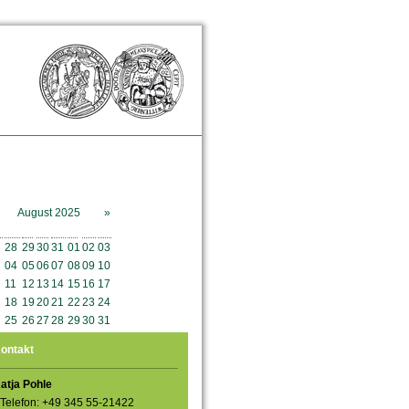
August 2025
»
o
Mo
Di
Mi
Do
Fr
Sa
So
28
29
30
31
01
02
03
04
05
06
07
08
09
10
11
12
13
14
15
16
17
18
19
20
21
22
23
24
25
26
27
28
29
30
31
ontakt
atja Pohle
Telefon: +49 345 55-21422