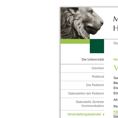
St
Ne
Die Universität
V
Gremien
Rektorat
Suc
Be
Die Rektorin
En
Ein
Stabsstellen der Rektorin
Art
Stabsstelle Zentrale
Kommunikation
Re
Fil
Veranstaltungskalender