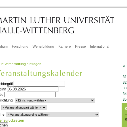
udium
Forschung
Weiterbildung
Karriere
Presse
International
ue Veranstaltung eintragen
«
eranstaltungskalender
W
31
32
hbegriff
33
ginn
34
de
35
richtung
K
ihe
K
ter zurücksetzen