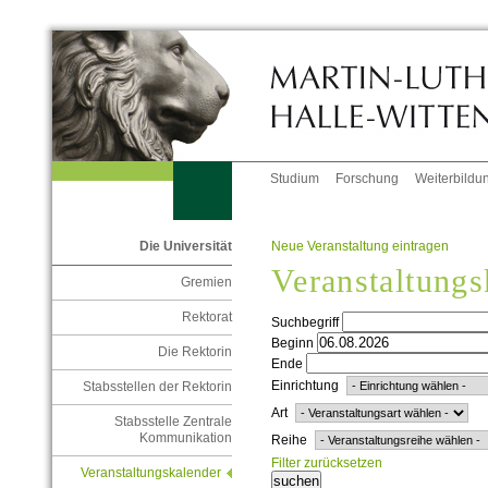
Studium
Forschung
Weiterbildu
Neue Veranstaltung eintragen
Die Universität
Veranstaltungs
Gremien
Rektorat
Suchbegriff
Beginn
Die Rektorin
Ende
Einrichtung
Stabsstellen der Rektorin
Art
Stabsstelle Zentrale
Kommunikation
Reihe
Filter zurücksetzen
Veranstaltungskalender