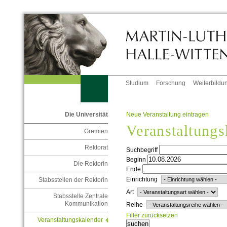
Studium
Forschung
Weiterbildu
Neue Veranstaltung eintragen
Die Universität
Veranstaltungs
Gremien
Rektorat
Suchbegriff
Beginn
Die Rektorin
Ende
Einrichtung
Stabsstellen der Rektorin
Art
Stabsstelle Zentrale
Kommunikation
Reihe
Filter zurücksetzen
Veranstaltungskalender