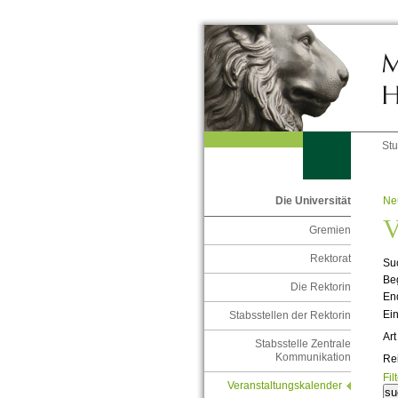
St
Ne
Die Universität
V
Gremien
Rektorat
Suc
Be
Die Rektorin
En
Ein
Stabsstellen der Rektorin
Art
Stabsstelle Zentrale
Kommunikation
Re
Fil
Veranstaltungskalender