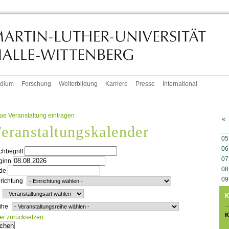
udium
Forschung
Weiterbildung
Karriere
Presse
International
ue Veranstaltung eintragen
«
eranstaltungskalender
W
05
06
hbegriff
07
ginn
08
de
09
richtung
K
ihe
K
ter zurücksetzen