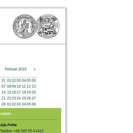
Februar 2022
»
o
Mo
Di
Mi
Do
Fr
Sa
So
31
01
02
03
04
05
06
07
08
09
10
11
12
13
14
15
16
17
18
19
20
21
22
23
24
25
26
27
28
01
02
03
04
05
06
ontakt
atja Pohle
Telefon: +49 345 55-21422