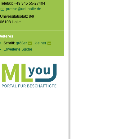
Telefax: +49 345 55-27404
presse@uni-halle.de
Universitätsplatz 8/9
06108 Halle
eiteres
Schrift:
größer
kleiner
Erweiterte Suche