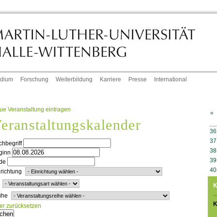
udium
Forschung
Weiterbildung
Karriere
Presse
International
ue Veranstaltung eintragen
«
eranstaltungskalender
W
36
37
hbegriff
38
ginn
39
de
40
richtung
K
ihe
K
ter zurücksetzen