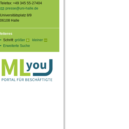
Telefax: +49 345 55-27404
presse@uni-halle.de
Universitätsplatz 8/9
06108 Halle
eiteres
Schrift:
größer
kleiner
Erweiterte Suche