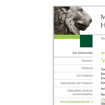
St
Ne
Die Universität
V
Gremien
Rektorat
Suc
Be
Die Rektorin
En
Ein
Stabsstellen der Rektorin
Art
Stabsstelle Zentrale
Kommunikation
Re
Fil
Veranstaltungskalender