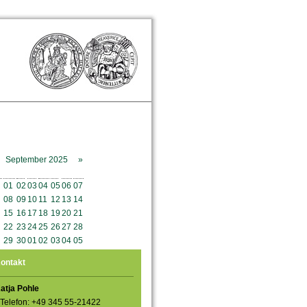
September 2025
»
o
Mo
Di
Mi
Do
Fr
Sa
So
01
02
03
04
05
06
07
08
09
10
11
12
13
14
15
16
17
18
19
20
21
22
23
24
25
26
27
28
29
30
01
02
03
04
05
ontakt
atja Pohle
Telefon: +49 345 55-21422