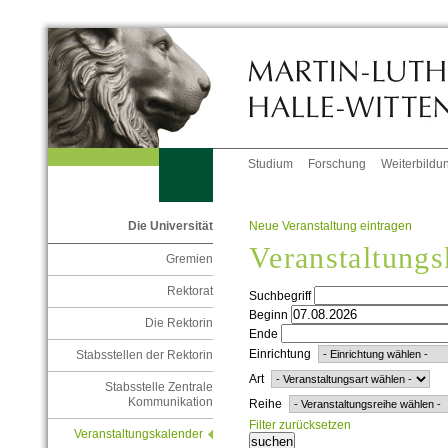
Studium
Forschung
Weiterbildu
Neue Veranstaltung eintragen
Die Universität
Veranstaltungs
Gremien
Rektorat
Suchbegriff
Beginn
Die Rektorin
Ende
Einrichtung
Stabsstellen der Rektorin
Art
Stabsstelle Zentrale
Kommunikation
Reihe
Filter zurücksetzen
Veranstaltungskalender