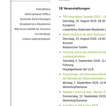
18 Veranstaltungen
Fakultäten
International Office
TPG Innovation Summit 2026 – Die 
Zentrale Einrichtungen
Dienstag, 25. August 2026, 09.30 
Graduierten-Akademie
Kongress
Wissenschaftliche Zentren
Leopoldina Nationale Akademie 
An-Institute
Blech-Picknick mit dem Sächsisch
Dienstag, 25. August 2026, 19.00 
Universitätsklinikum
Konzert
Botanischer Garten
Führung durch das Historische M
Landesbibliothek
Samstag, 5. September 2026, 11.
Führung
Hauptgebäude der ULB
Forschungs- und Innovationsförde
der Ministerien, Besonderheiten 
Montag, 7. September 2026, 10.0
Workshop/Seminar
Digitale Lunch Lecture: Tenure-T
Donnerstag, 10. September 2026,
Workshop/Seminar
Investforum Pitch-Day 2026