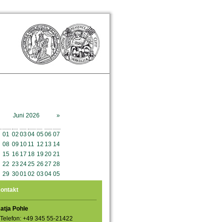
Juni 2026
»
o
Mo
Di
Mi
Do
Fr
Sa
So
01
02
03
04
05
06
07
08
09
10
11
12
13
14
15
16
17
18
19
20
21
22
23
24
25
26
27
28
29
30
01
02
03
04
05
ontakt
atja Pohle
Telefon: +49 345 55-21422