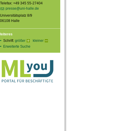
Telefax: +49 345 55-27404
presse@uni-halle.de
Universitätsplatz 8/9
06108 Halle
eiteres
Schrift:
größer
kleiner
Erweiterte Suche