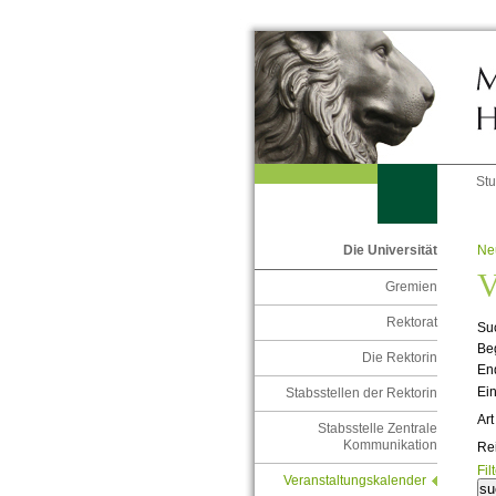
St
Ne
Die Universität
V
Gremien
Rektorat
Suc
Be
Die Rektorin
En
Ein
Stabsstellen der Rektorin
Art
Stabsstelle Zentrale
Kommunikation
Re
Fil
Veranstaltungskalender