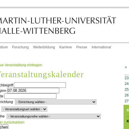
udium
Forschung
Weiterbildung
Karriere
Presse
International
ue Veranstaltung eintragen
«
eranstaltungskalender
W
23
24
hbegriff
25
ginn
26
de
27
richtung
K
ihe
K
ter zurücksetzen