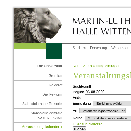
Studium
Forschung
Weiterbildu
Neue Veranstaltung eintragen
Die Universität
Veranstaltungs
Gremien
Rektorat
Suchbegriff
Beginn
Die Rektorin
Ende
Einrichtung
Stabsstellen der Rektorin
Art
Stabsstelle Zentrale
Kommunikation
Reihe
Filter zurücksetzen
Veranstaltungskalender