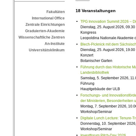
18 Veranstaltungen
Fakultäten
International Office
TPG Innovation Summit 2026 – Die 
Zentrale Einrichtungen
Dienstag, 25. August 2026, 09.30 
Graduierten-Akademie
Kongress
Wissenschaftliche Zentren
Leopoldina Nationale Akademie 
An-Institute
Blech-Picknick mit dem Sächsisch
Dienstag, 25. August 2026, 19.00 
Universitätsklinikum
Konzert
Botanischer Garten
Führung durch das Historische M
Landesbibliothek
Samstag, 5. September 2026, 11.
Führung
Hauptgebäude der ULB
Forschungs- und Innovationsförde
der Ministerien, Besonderheiten 
Montag, 7. September 2026, 10.0
Workshop/Seminar
Digitale Lunch Lecture: Tenure-T
Donnerstag, 10. September 2026,
Workshop/Seminar
Investforum Pitch-Day 2026