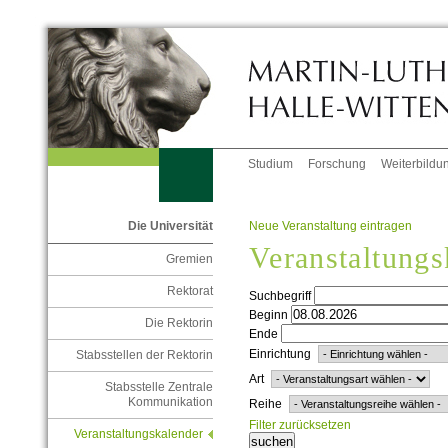
Studium
Forschung
Weiterbildu
Neue Veranstaltung eintragen
Die Universität
Veranstaltungs
Gremien
Rektorat
Suchbegriff
Beginn
Die Rektorin
Ende
Einrichtung
Stabsstellen der Rektorin
Art
Stabsstelle Zentrale
Kommunikation
Reihe
Filter zurücksetzen
Veranstaltungskalender