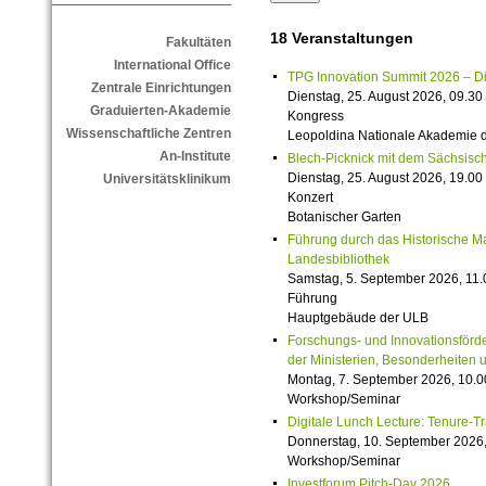
18 Veranstaltungen
Fakultäten
International Office
TPG Innovation Summit 2026 – Die 
Zentrale Einrichtungen
Dienstag, 25. August 2026, 09.30 
Graduierten-Akademie
Kongress
Wissenschaftliche Zentren
Leopoldina Nationale Akademie 
An-Institute
Blech-Picknick mit dem Sächsisch
Dienstag, 25. August 2026, 19.00 
Universitätsklinikum
Konzert
Botanischer Garten
Führung durch das Historische M
Landesbibliothek
Samstag, 5. September 2026, 11.
Führung
Hauptgebäude der ULB
Forschungs- und Innovationsförde
der Ministerien, Besonderheiten 
Montag, 7. September 2026, 10.0
Workshop/Seminar
Digitale Lunch Lecture: Tenure-T
Donnerstag, 10. September 2026,
Workshop/Seminar
Investforum Pitch-Day 2026