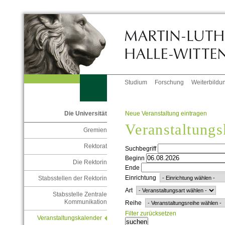
Studium
Forschung
Weiterbildu
Neue Veranstaltung eintragen
Die Universität
Veranstaltungs
Gremien
Rektorat
Suchbegriff
Beginn
Die Rektorin
Ende
Einrichtung
Stabsstellen der Rektorin
Art
Stabsstelle Zentrale
Kommunikation
Reihe
Filter zurücksetzen
Veranstaltungskalender