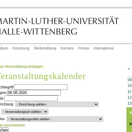
udium
Forschung
Weiterbildung
Karriere
Presse
International
ue Veranstaltung eintragen
«
eranstaltungskalender
W
09
10
hbegriff
11
ginn
12
de
13
richtung
K
ihe
K
ter zurücksetzen