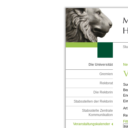
St
Ne
Die Universität
V
Gremien
Rektorat
Suc
Be
Die Rektorin
En
Ein
Stabsstellen der Rektorin
Art
Stabsstelle Zentrale
Kommunikation
Re
Fil
Veranstaltungskalender