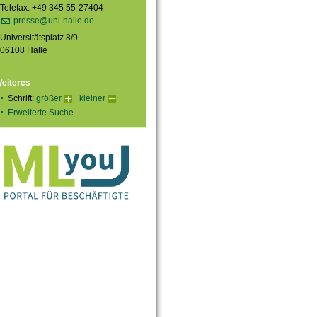
Telefax: +49 345 55-27404
presse@uni-halle.de
Universitätsplatz 8/9
06108 Halle
eiteres
Schrift:
größer
kleiner
Erweiterte Suche