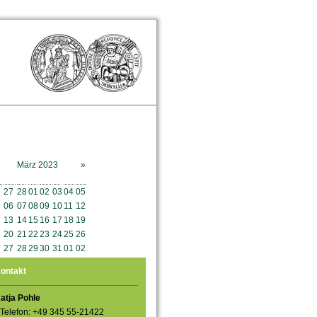
März 2023
»
o
Mo
Di
Mi
Do
Fr
Sa
So
27
28
01
02
03
04
05
06
07
08
09
10
11
12
13
14
15
16
17
18
19
20
21
22
23
24
25
26
27
28
29
30
31
01
02
ontakt
atja Pohle
Telefon: +49 345 55-21422