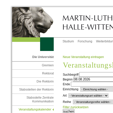
Studium
Forschung
Weiterbildu
Neue Veranstaltung eintragen
Die Universität
Veranstaltungs
Gremien
Rektorat
Suchbegriff
Beginn
Die Rektorin
Ende
Einrichtung
Stabsstellen der Rektorin
Art
Stabsstelle Zentrale
Kommunikation
Reihe
Filter zurücksetzen
Veranstaltungskalender