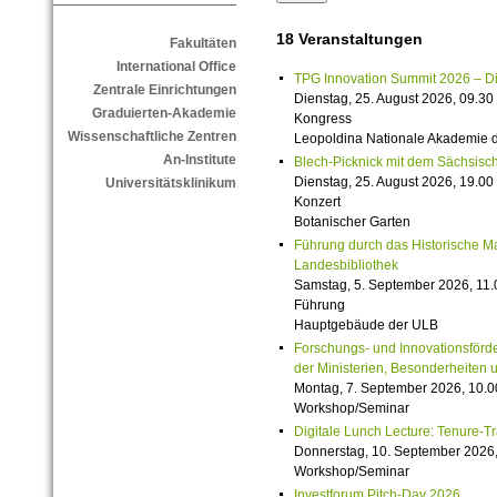
18 Veranstaltungen
Fakultäten
International Office
TPG Innovation Summit 2026 – Die 
Zentrale Einrichtungen
Dienstag, 25. August 2026, 09.30 
Graduierten-Akademie
Kongress
Wissenschaftliche Zentren
Leopoldina Nationale Akademie 
An-Institute
Blech-Picknick mit dem Sächsisch
Dienstag, 25. August 2026, 19.00 
Universitätsklinikum
Konzert
Botanischer Garten
Führung durch das Historische M
Landesbibliothek
Samstag, 5. September 2026, 11.
Führung
Hauptgebäude der ULB
Forschungs- und Innovationsförde
der Ministerien, Besonderheiten 
Montag, 7. September 2026, 10.0
Workshop/Seminar
Digitale Lunch Lecture: Tenure-T
Donnerstag, 10. September 2026,
Workshop/Seminar
Investforum Pitch-Day 2026