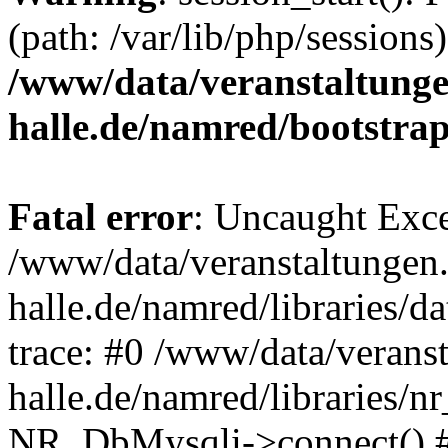
(path: /var/lib/php/sessions)
/www/data/veranstaltunge
halle.de/namred/bootstra
Fatal error
: Uncaught Exce
/www/data/veranstaltungen.
halle.de/namred/libraries/
trace: #0 /www/data/veranst
halle.de/namred/libraries/n
NR_DbMysqli->connect() 