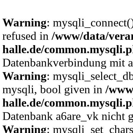
Warning
: mysqli_connect(
refused in
/www/data/veran
halle.de/common.mysqli.
Datenbankverbindung mit a6
Warning
: mysqli_select_db
mysqli, bool given in
/www/
halle.de/common.mysqli.
Datenbank a6are_vk nicht 
Warning
: mysqli_set_chars