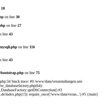
e
18
php
on line
30
.php
on line
27
n line
43
mysqli.php
on line
116
n line
43
/bootstrap.php
on line
75
.php:34 Stack trace: #0 /www/data/veranstaltungen.uni-
/nr_databasefactory.php(64):
R_DatabaseFactory::getDbConnection() #3
.de/index.php(13): require_once('/www/data/veran...') #5 {main}