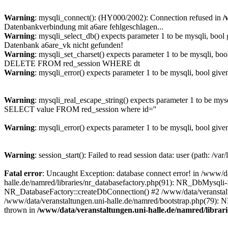
Warning
: mysqli_connect(): (HY000/2002): Connection refused in
/
Datenbankverbindung mit a6are fehlgeschlagen...
Warning
: mysqli_select_db() expects parameter 1 to be mysqli, bool
Datenbank a6are_vk nicht gefunden!
Warning
: mysqli_set_charset() expects parameter 1 to be mysqli, boo
DELETE FROM red_session WHERE dt
Warning
: mysqli_error() expects parameter 1 to be mysqli, bool give
Warning
: mysqli_real_escape_string() expects parameter 1 to be mys
SELECT value FROM red_session where id=''
Warning
: mysqli_error() expects parameter 1 to be mysqli, bool give
Warning
: session_start(): Failed to read session data: user (path: /var
Fatal error
: Uncaught Exception: database connect error! in /www/da
halle.de/namred/libraries/nr_databasefactory.php(91): NR_DbMysqli->
NR_DatabaseFactory::createDbConnection() #2 /www/data/veranstaltu
/www/data/veranstaltungen.uni-halle.de/namred/bootstrap.php(79): N
thrown in
/www/data/veranstaltungen.uni-halle.de/namred/librar