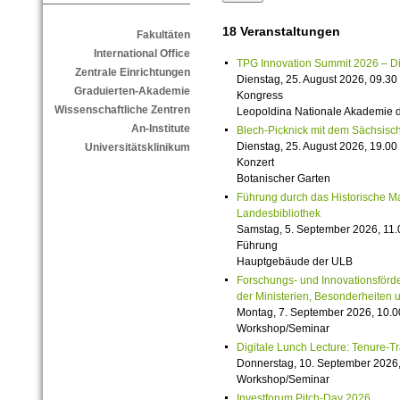
18 Veranstaltungen
Fakultäten
International Office
TPG Innovation Summit 2026 – Die 
Zentrale Einrichtungen
Dienstag, 25. August 2026, 09.30 
Graduierten-Akademie
Kongress
Wissenschaftliche Zentren
Leopoldina Nationale Akademie 
An-Institute
Blech-Picknick mit dem Sächsisch
Dienstag, 25. August 2026, 19.00 
Universitätsklinikum
Konzert
Botanischer Garten
Führung durch das Historische M
Landesbibliothek
Samstag, 5. September 2026, 11.
Führung
Hauptgebäude der ULB
Forschungs- und Innovationsförde
der Ministerien, Besonderheiten 
Montag, 7. September 2026, 10.0
Workshop/Seminar
Digitale Lunch Lecture: Tenure-T
Donnerstag, 10. September 2026,
Workshop/Seminar
Investforum Pitch-Day 2026