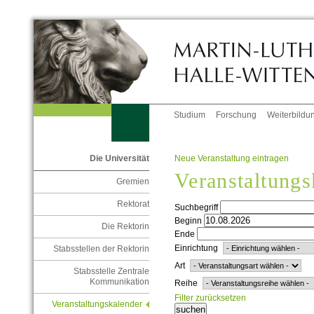
Studium
Forschung
Weiterbildu
Neue Veranstaltung eintragen
Die Universität
Veranstaltungs
Gremien
Rektorat
Suchbegriff
Beginn
Die Rektorin
Ende
Einrichtung
Stabsstellen der Rektorin
Art
Stabsstelle Zentrale
Kommunikation
Reihe
Filter zurücksetzen
Veranstaltungskalender