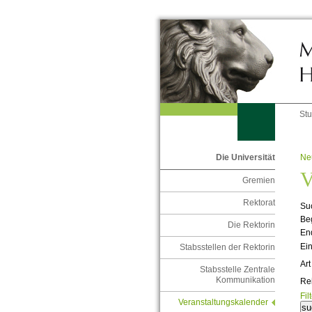
St
Ne
Die Universität
V
Gremien
Rektorat
Suc
Be
Die Rektorin
En
Ein
Stabsstellen der Rektorin
Art
Stabsstelle Zentrale
Kommunikation
Re
Fil
Veranstaltungskalender