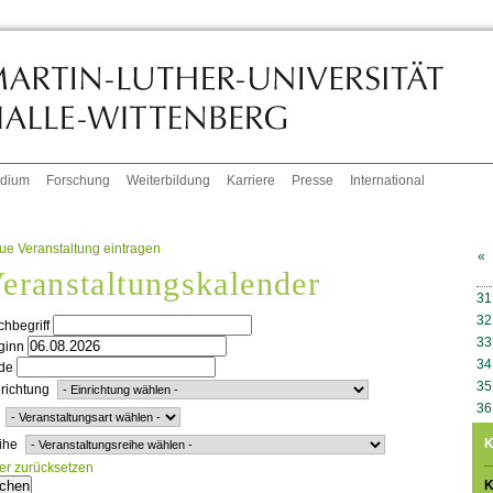
udium
Forschung
Weiterbildung
Karriere
Presse
International
ue Veranstaltung eintragen
«
eranstaltungskalender
W
31
32
hbegriff
33
ginn
34
de
35
richtung
36
K
ihe
ter zurücksetzen
K