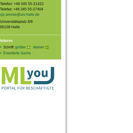
Telefon: +49 345 55-21422
Telefax: +49 345 55-27404
presse@uni-halle.de
Universitätsplatz 8/9
06108 Halle
eiteres
Schrift:
größer
kleiner
Erweiterte Suche