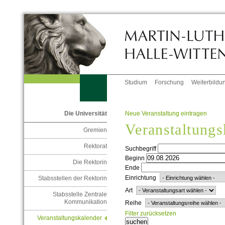
Studium
Forschung
Weiterbildu
Neue Veranstaltung eintragen
Die Universität
Veranstaltungs
Gremien
Rektorat
Suchbegriff
Beginn
Die Rektorin
Ende
Einrichtung
Stabsstellen der Rektorin
Art
Stabsstelle Zentrale
Kommunikation
Reihe
Filter zurücksetzen
Veranstaltungskalender