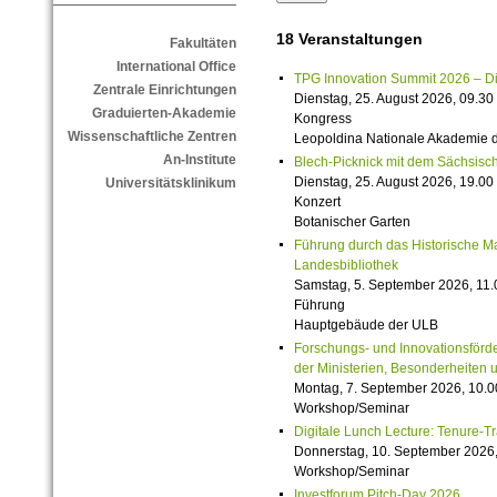
18 Veranstaltungen
Fakultäten
International Office
TPG Innovation Summit 2026 – Die 
Zentrale Einrichtungen
Dienstag, 25. August 2026, 09.30 
Graduierten-Akademie
Kongress
Wissenschaftliche Zentren
Leopoldina Nationale Akademie 
An-Institute
Blech-Picknick mit dem Sächsisch
Dienstag, 25. August 2026, 19.00 
Universitätsklinikum
Konzert
Botanischer Garten
Führung durch das Historische M
Landesbibliothek
Samstag, 5. September 2026, 11.
Führung
Hauptgebäude der ULB
Forschungs- und Innovationsförde
der Ministerien, Besonderheiten 
Montag, 7. September 2026, 10.0
Workshop/Seminar
Digitale Lunch Lecture: Tenure-T
Donnerstag, 10. September 2026,
Workshop/Seminar
Investforum Pitch-Day 2026