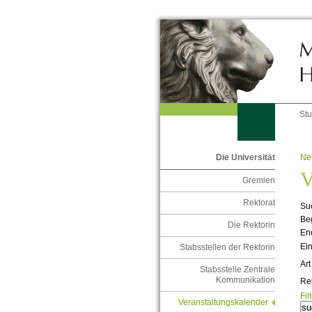
St
Ne
Die Universität
V
Gremien
Rektorat
Suc
Be
Die Rektorin
En
Ein
Stabsstellen der Rektorin
Art
Stabsstelle Zentrale
Kommunikation
Re
Fil
Veranstaltungskalender