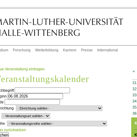
udium
Forschung
Weiterbildung
Karriere
Presse
International
ue Veranstaltung eintragen
«
eranstaltungskalender
W
31
32
hbegriff
33
ginn
34
de
35
richtung
36
K
ihe
ter zurücksetzen
K