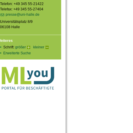
Telefon: +49 345 55-21422
Telefax: +49 345 55-27404
presse@uni-halle.de
Universitätsplatz 8/9
06108 Halle
eiteres
Schrift:
größer
kleiner
Erweiterte Suche