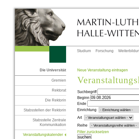
Studium
Forschung
Weiterbildu
Neue Veranstaltung eintragen
Die Universität
Veranstaltungs
Gremien
Rektorat
Suchbegriff
Beginn
Die Rektorin
Ende
Einrichtung
Stabsstellen der Rektorin
Art
Stabsstelle Zentrale
Kommunikation
Reihe
Filter zurücksetzen
Veranstaltungskalender