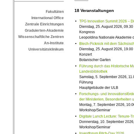
18 Veranstaltungen
Fakultäten
International Office
TPG Innovation Summit 2026 – Die 
Zentrale Einrichtungen
Dienstag, 25. August 2026, 09.30 
Graduierten-Akademie
Kongress
Wissenschaftliche Zentren
Leopoldina Nationale Akademie 
An-Institute
Blech-Picknick mit dem Sächsisch
Dienstag, 25. August 2026, 19.00 
Universitätsklinikum
Konzert
Botanischer Garten
Führung durch das Historische M
Landesbibliothek
Samstag, 5. September 2026, 11.
Führung
Hauptgebäude der ULB
Forschungs- und Innovationsförde
der Ministerien, Besonderheiten 
Montag, 7. September 2026, 10.0
Workshop/Seminar
Digitale Lunch Lecture: Tenure-T
Donnerstag, 10. September 2026,
Workshop/Seminar
Investforum Pitch-Day 2026