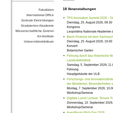
18 Veranstaltungen
Fakultäten
International Office
TPG Innovation Summit 2026 – Die 
Zentrale Einrichtungen
Dienstag, 25. August 2026, 09.30 
Graduierten-Akademie
Kongress
Wissenschaftliche Zentren
Leopoldina Nationale Akademie 
An-Institute
Blech-Picknick mit dem Sächsisch
Dienstag, 25. August 2026, 19.00 
Universitätsklinikum
Konzert
Botanischer Garten
Führung durch das Historische M
Landesbibliothek
Samstag, 5. September 2026, 11.
Führung
Hauptgebäude der ULB
Forschungs- und Innovationsförde
der Ministerien, Besonderheiten 
Montag, 7. September 2026, 10.0
Workshop/Seminar
Digitale Lunch Lecture: Tenure-T
Donnerstag, 10. September 2026,
Workshop/Seminar
Investforum Pitch-Day 2026