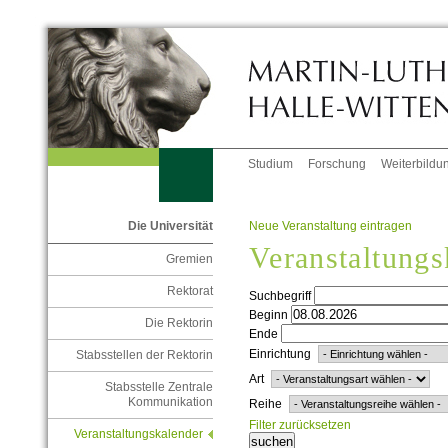
Studium
Forschung
Weiterbildu
Neue Veranstaltung eintragen
Die Universität
Veranstaltungs
Gremien
Rektorat
Suchbegriff
Beginn
Die Rektorin
Ende
Einrichtung
Stabsstellen der Rektorin
Art
Stabsstelle Zentrale
Kommunikation
Reihe
Filter zurücksetzen
Veranstaltungskalender