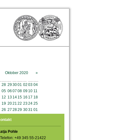
Oktober 2020
»
o
Mo
Di
Mi
Do
Fr
Sa
So
28
29
30
01
02
03
04
05
06
07
08
09
10
11
12
13
14
15
16
17
18
19
20
21
22
23
24
25
26
27
28
29
30
31
01
ontakt
atja Pohle
Telefon: +49 345 55-21422