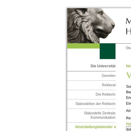
St
Ne
Die Universität
V
Gremien
Rektorat
Suc
Be
Die Rektorin
En
Ein
Stabsstellen der Rektorin
Art
Stabsstelle Zentrale
Kommunikation
Re
Fil
Veranstaltungskalender