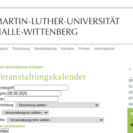
udium
Forschung
Weiterbildung
Karriere
Presse
International
ue Veranstaltung eintragen
«
eranstaltungskalender
W
40
41
hbegriff
42
ginn
43
de
44
richtung
K
ihe
K
ter zurücksetzen