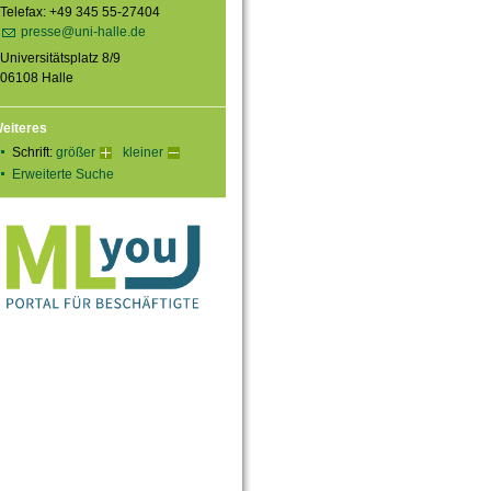
Telefax: +49 345 55-27404
presse@uni-halle.de
Universitätsplatz 8/9
06108 Halle
eiteres
Schrift:
größer
kleiner
Erweiterte Suche