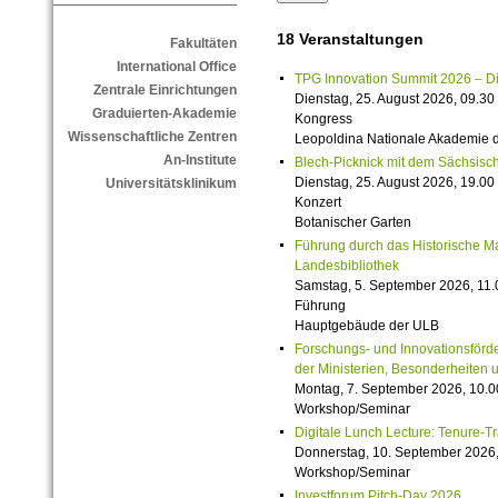
18 Veranstaltungen
Fakultäten
International Office
TPG Innovation Summit 2026 – Die 
Zentrale Einrichtungen
Dienstag, 25. August 2026, 09.30 
Graduierten-Akademie
Kongress
Wissenschaftliche Zentren
Leopoldina Nationale Akademie 
An-Institute
Blech-Picknick mit dem Sächsisch
Dienstag, 25. August 2026, 19.00 
Universitätsklinikum
Konzert
Botanischer Garten
Führung durch das Historische M
Landesbibliothek
Samstag, 5. September 2026, 11.
Führung
Hauptgebäude der ULB
Forschungs- und Innovationsförde
der Ministerien, Besonderheiten 
Montag, 7. September 2026, 10.0
Workshop/Seminar
Digitale Lunch Lecture: Tenure-T
Donnerstag, 10. September 2026,
Workshop/Seminar
Investforum Pitch-Day 2026