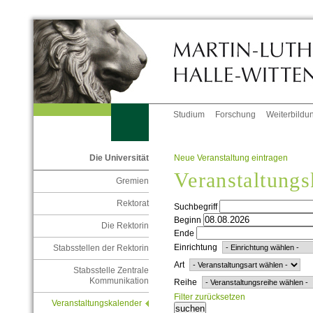
Studium
Forschung
Weiterbildu
Neue Veranstaltung eintragen
Die Universität
Veranstaltungs
Gremien
Rektorat
Suchbegriff
Beginn
Die Rektorin
Ende
Einrichtung
Stabsstellen der Rektorin
Art
Stabsstelle Zentrale
Kommunikation
Reihe
Filter zurücksetzen
Veranstaltungskalender