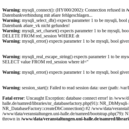
Warning
: mysqli_connect(): (HY000/2002): Connection refused in
/
Datenbankverbindung mit a6are fehlgeschlagen...
Warning
: mysqli_select_db() expects parameter 1 to be mysqli, bool
Datenbank a6are_vk nicht gefunden!
Warning
: mysqli_set_charset() expects parameter 1 to be mysqli, boo
DELETE FROM red_session WHERE dt
Warning
: mysqli_error() expects parameter 1 to be mysqli, bool give
Warning
: mysqli_real_escape_string() expects parameter 1 to be mys
SELECT value FROM red_session where id=''
Warning
: mysqli_error() expects parameter 1 to be mysqli, bool give
Warning
: session_start(): Failed to read session data: user (path: /var
Fatal error
: Uncaught Exception: database connect error! in /www/da
halle.de/namred/libraries/nr_databasefactory.php(91): NR_DbMysqli->
NR_DatabaseFactory::createDbConnection() #2 /www/data/veranstaltu
/www/data/veranstaltungen.uni-halle.de/namred/bootstrap.php(79): N
thrown in
/www/data/veranstaltungen.uni-halle.de/namred/librar