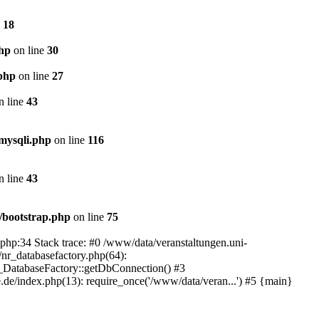
e
18
php
on line
30
.php
on line
27
n line
43
mysqli.php
on line
116
n line
43
/bootstrap.php
on line
75
.php:34 Stack trace: #0 /www/data/veranstaltungen.uni-
/nr_databasefactory.php(64):
R_DatabaseFactory::getDbConnection() #3
.de/index.php(13): require_once('/www/data/veran...') #5 {main}