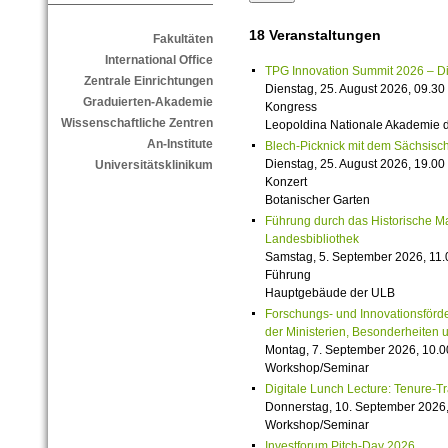
18 Veranstaltungen
Fakultäten
International Office
TPG Innovation Summit 2026 – Die 
Zentrale Einrichtungen
Dienstag, 25. August 2026, 09.30 
Graduierten-Akademie
Kongress
Wissenschaftliche Zentren
Leopoldina Nationale Akademie 
An-Institute
Blech-Picknick mit dem Sächsisch
Dienstag, 25. August 2026, 19.00 
Universitätsklinikum
Konzert
Botanischer Garten
Führung durch das Historische M
Landesbibliothek
Samstag, 5. September 2026, 11.
Führung
Hauptgebäude der ULB
Forschungs- und Innovationsförde
der Ministerien, Besonderheiten 
Montag, 7. September 2026, 10.0
Workshop/Seminar
Digitale Lunch Lecture: Tenure-T
Donnerstag, 10. September 2026,
Workshop/Seminar
Investforum Pitch-Day 2026