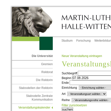
Studium
Forschung
Weiterbildu
Neue Veranstaltung eintragen
Die Universität
Veranstaltungs
Gremien
Rektorat
Suchbegriff
Beginn
Die Rektorin
Ende
Einrichtung
Stabsstellen der Rektorin
Art
Stabsstelle Zentrale
Kommunikation
Reihe
Filter zurücksetzen
Veranstaltungskalender