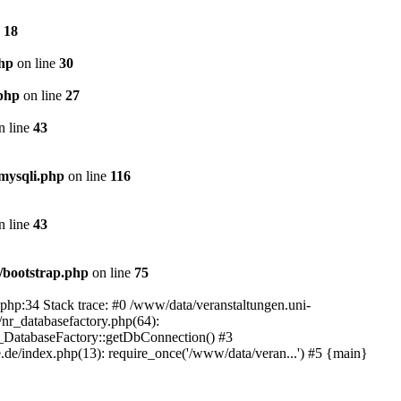
e
18
php
on line
30
.php
on line
27
n line
43
mysqli.php
on line
116
n line
43
/bootstrap.php
on line
75
.php:34 Stack trace: #0 /www/data/veranstaltungen.uni-
/nr_databasefactory.php(64):
R_DatabaseFactory::getDbConnection() #3
.de/index.php(13): require_once('/www/data/veran...') #5 {main}