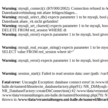
Warning
: mysqli_connect(): (HY000/2002): Connection refused in
/
Datenbankverbindung mit a6are fehlgeschlagen...
Warning
: mysqli_select_db() expects parameter 1 to be mysqli, bool
Datenbank a6are_vk nicht gefunden!
Warning
: mysqli_set_charset() expects parameter 1 to be mysqli, boo
DELETE FROM red_session WHERE dt
Warning
: mysqli_error() expects parameter 1 to be mysqli, bool give
Warning
: mysqli_real_escape_string() expects parameter 1 to be mys
SELECT value FROM red_session where id=''
Warning
: mysqli_error() expects parameter 1 to be mysqli, bool give
Warning
: session_start(): Failed to read session data: user (path: /var
Fatal error
: Uncaught Exception: database connect error! in /www/da
halle.de/namred/libraries/nr_databasefactory.php(91): NR_DbMysqli->
NR_DatabaseFactory::createDbConnection() #2 /www/data/veranstaltu
/www/data/veranstaltungen.uni-halle.de/namred/bootstrap.php(79): N
thrown in
/www/data/veranstaltungen.uni-halle.de/namred/librar