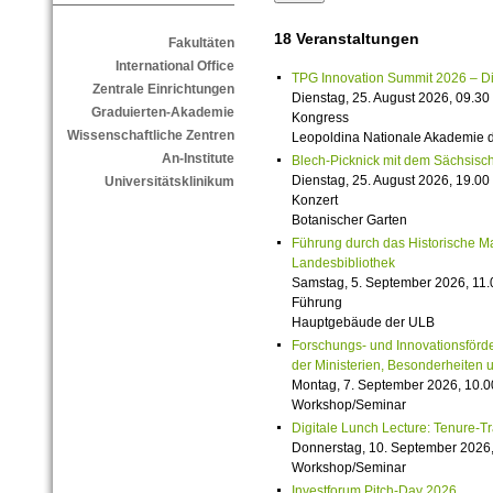
18 Veranstaltungen
Fakultäten
International Office
TPG Innovation Summit 2026 – Die 
Zentrale Einrichtungen
Dienstag, 25. August 2026, 09.30 
Graduierten-Akademie
Kongress
Wissenschaftliche Zentren
Leopoldina Nationale Akademie 
An-Institute
Blech-Picknick mit dem Sächsisch
Dienstag, 25. August 2026, 19.00 
Universitätsklinikum
Konzert
Botanischer Garten
Führung durch das Historische M
Landesbibliothek
Samstag, 5. September 2026, 11.
Führung
Hauptgebäude der ULB
Forschungs- und Innovationsförde
der Ministerien, Besonderheiten 
Montag, 7. September 2026, 10.0
Workshop/Seminar
Digitale Lunch Lecture: Tenure-T
Donnerstag, 10. September 2026,
Workshop/Seminar
Investforum Pitch-Day 2026