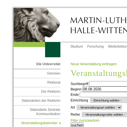
Studium
Forschung
Weiterbildu
Neue Veranstaltung eintragen
Die Universität
Veranstaltungs
Gremien
Rektorat
Suchbegriff
Beginn
Die Rektorin
Ende
Einrichtung
Stabsstellen der Rektorin
Art
Stabsstelle Zentrale
Kommunikation
Reihe
Filter zurücksetzen
Veranstaltungskalender