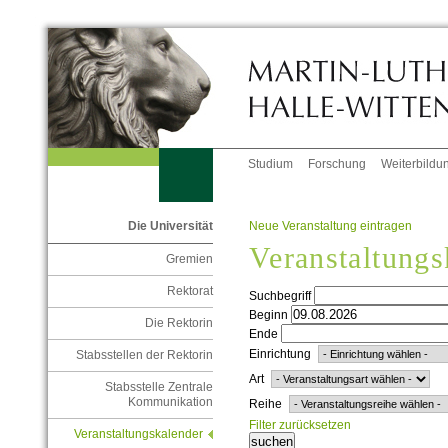
Studium
Forschung
Weiterbildu
Neue Veranstaltung eintragen
Die Universität
Veranstaltungs
Gremien
Rektorat
Suchbegriff
Beginn
Die Rektorin
Ende
Einrichtung
Stabsstellen der Rektorin
Art
Stabsstelle Zentrale
Kommunikation
Reihe
Filter zurücksetzen
Veranstaltungskalender