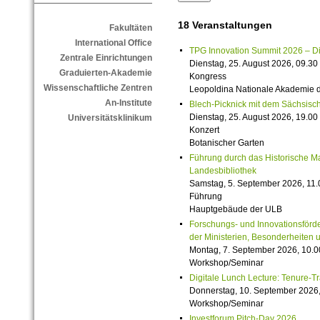
18 Veranstaltungen
Fakultäten
International Office
TPG Innovation Summit 2026 – Die 
Zentrale Einrichtungen
Dienstag, 25. August 2026, 09.30 
Graduierten-Akademie
Kongress
Wissenschaftliche Zentren
Leopoldina Nationale Akademie 
An-Institute
Blech-Picknick mit dem Sächsisch
Dienstag, 25. August 2026, 19.00 
Universitätsklinikum
Konzert
Botanischer Garten
Führung durch das Historische M
Landesbibliothek
Samstag, 5. September 2026, 11.
Führung
Hauptgebäude der ULB
Forschungs- und Innovationsförde
der Ministerien, Besonderheiten 
Montag, 7. September 2026, 10.0
Workshop/Seminar
Digitale Lunch Lecture: Tenure-T
Donnerstag, 10. September 2026,
Workshop/Seminar
Investforum Pitch-Day 2026