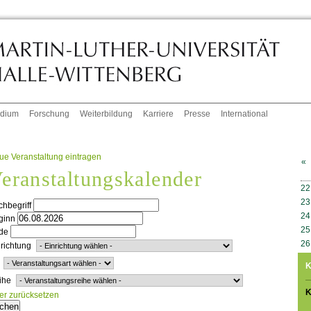
udium
Forschung
Weiterbildung
Karriere
Presse
International
ue Veranstaltung eintragen
«
eranstaltungskalender
W
22
23
hbegriff
24
ginn
25
de
26
richtung
K
ihe
K
ter zurücksetzen