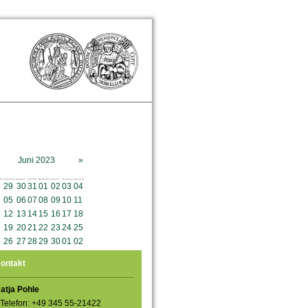
Juni 2023
»
o
Mo
Di
Mi
Do
Fr
Sa
So
29
30
31
01
02
03
04
05
06
07
08
09
10
11
12
13
14
15
16
17
18
19
20
21
22
23
24
25
26
27
28
29
30
01
02
ontakt
atja Pohle
Telefon: +49 345 55-21422