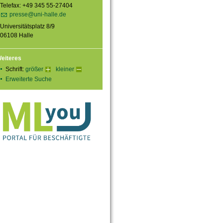
Telefax: +49 345 55-27404
presse@uni-halle.de
Universitätsplatz 8/9
06108 Halle
eiteres
Schrift:
größer
kleiner
Erweiterte Suche