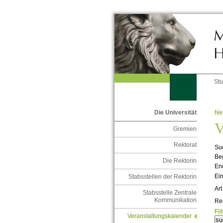
St
Ne
Die Universität
V
Gremien
Rektorat
Suc
Be
Die Rektorin
En
Ein
Stabsstellen der Rektorin
Art
Stabsstelle Zentrale
Kommunikation
Re
Fil
Veranstaltungskalender