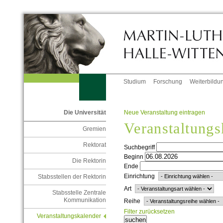
Studium
Forschung
Weiterbildu
Neue Veranstaltung eintragen
Die Universität
Veranstaltungs
Gremien
Rektorat
Suchbegriff
Beginn
Die Rektorin
Ende
Einrichtung
Stabsstellen der Rektorin
Art
Stabsstelle Zentrale
Kommunikation
Reihe
Filter zurücksetzen
Veranstaltungskalender