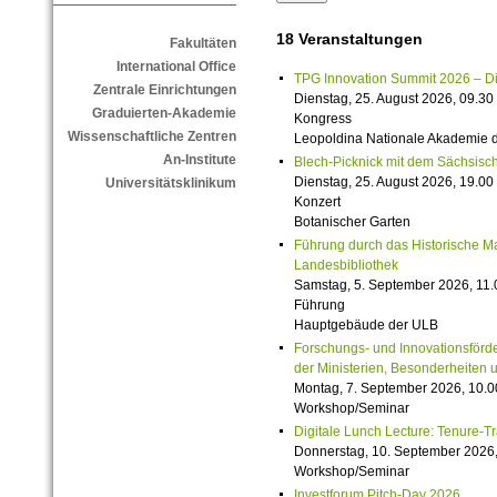
18 Veranstaltungen
Fakultäten
International Office
TPG Innovation Summit 2026 – Die 
Zentrale Einrichtungen
Dienstag, 25. August 2026, 09.30 
Graduierten-Akademie
Kongress
Wissenschaftliche Zentren
Leopoldina Nationale Akademie 
An-Institute
Blech-Picknick mit dem Sächsisch
Dienstag, 25. August 2026, 19.00 
Universitätsklinikum
Konzert
Botanischer Garten
Führung durch das Historische M
Landesbibliothek
Samstag, 5. September 2026, 11.
Führung
Hauptgebäude der ULB
Forschungs- und Innovationsförde
der Ministerien, Besonderheiten 
Montag, 7. September 2026, 10.0
Workshop/Seminar
Digitale Lunch Lecture: Tenure-T
Donnerstag, 10. September 2026,
Workshop/Seminar
Investforum Pitch-Day 2026