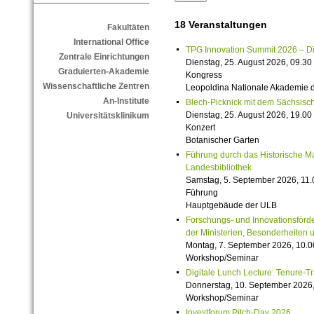
18 Veranstaltungen
Fakultäten
International Office
TPG Innovation Summit 2026 – Die 
Zentrale Einrichtungen
Dienstag, 25. August 2026, 09.30 
Graduierten-Akademie
Kongress
Wissenschaftliche Zentren
Leopoldina Nationale Akademie 
An-Institute
Blech-Picknick mit dem Sächsisch
Dienstag, 25. August 2026, 19.00 
Universitätsklinikum
Konzert
Botanischer Garten
Führung durch das Historische M
Landesbibliothek
Samstag, 5. September 2026, 11.
Führung
Hauptgebäude der ULB
Forschungs- und Innovationsförde
der Ministerien, Besonderheiten 
Montag, 7. September 2026, 10.0
Workshop/Seminar
Digitale Lunch Lecture: Tenure-T
Donnerstag, 10. September 2026,
Workshop/Seminar
Investforum Pitch-Day 2026