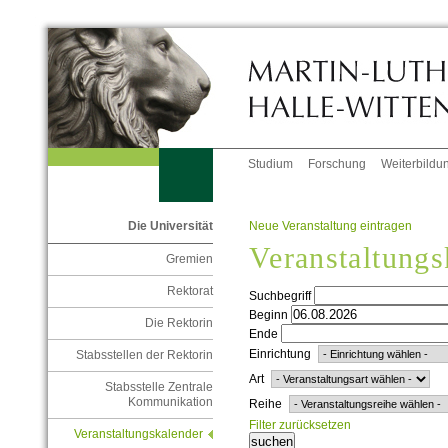
Studium
Forschung
Weiterbildu
Neue Veranstaltung eintragen
Die Universität
Veranstaltungs
Gremien
Rektorat
Suchbegriff
Beginn
Die Rektorin
Ende
Einrichtung
Stabsstellen der Rektorin
Art
Stabsstelle Zentrale
Kommunikation
Reihe
Filter zurücksetzen
Veranstaltungskalender