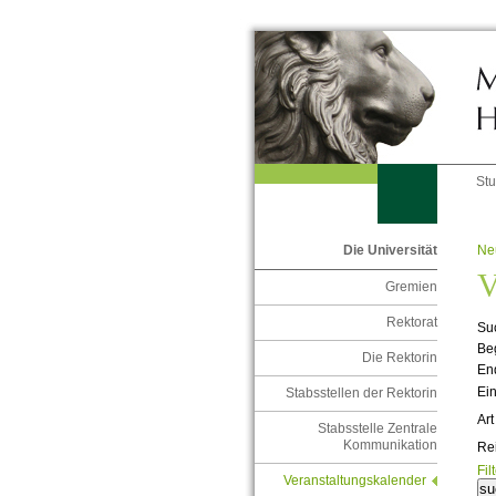
St
Ne
Die Universität
V
Gremien
Rektorat
Suc
Be
Die Rektorin
En
Ein
Stabsstellen der Rektorin
Art
Stabsstelle Zentrale
Kommunikation
Re
Fil
Veranstaltungskalender