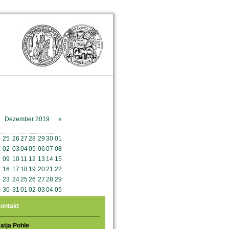
Dezember 2019
»
o
Mo
Di
Mi
Do
Fr
Sa
So
25
26
27
28
29
30
01
02
03
04
05
06
07
08
09
10
11
12
13
14
15
16
17
18
19
20
21
22
23
24
25
26
27
28
29
30
31
01
02
03
04
05
ontakt
atja Pohle