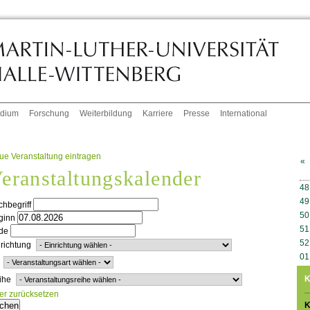
udium
Forschung
Weiterbildung
Karriere
Presse
International
ue Veranstaltung eintragen
«
eranstaltungskalender
W
48
49
hbegriff
50
ginn
51
de
52
richtung
01
K
ihe
ter zurücksetzen
K