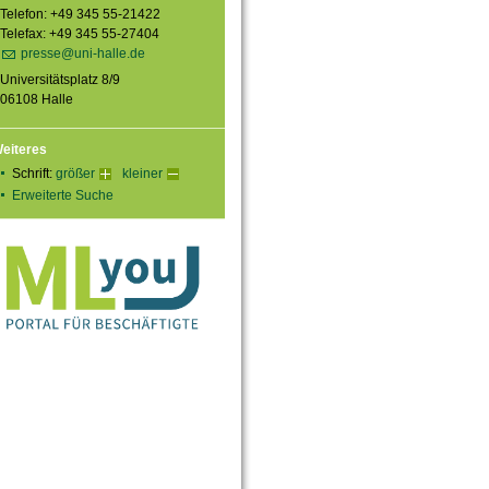
Telefon: +49 345 55-21422
Telefax: +49 345 55-27404
presse@uni-halle.de
Universitätsplatz 8/9
06108 Halle
eiteres
Schrift:
größer
kleiner
Erweiterte Suche