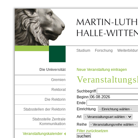
Studium
Forschung
Weiterbildu
Neue Veranstaltung eintragen
Die Universität
Veranstaltungs
Gremien
Rektorat
Suchbegriff
Beginn
Die Rektorin
Ende
Einrichtung
Stabsstellen der Rektorin
Art
Stabsstelle Zentrale
Kommunikation
Reihe
Filter zurücksetzen
Veranstaltungskalender