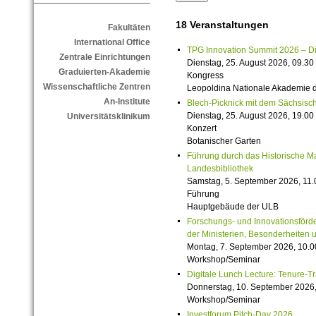
18 Veranstaltungen
Fakultäten
International Office
TPG Innovation Summit 2026 – Die 
Zentrale Einrichtungen
Dienstag, 25. August 2026, 09.30 
Graduierten-Akademie
Kongress
Wissenschaftliche Zentren
Leopoldina Nationale Akademie 
An-Institute
Blech-Picknick mit dem Sächsisch
Dienstag, 25. August 2026, 19.00 
Universitätsklinikum
Konzert
Botanischer Garten
Führung durch das Historische M
Landesbibliothek
Samstag, 5. September 2026, 11.
Führung
Hauptgebäude der ULB
Forschungs- und Innovationsförde
der Ministerien, Besonderheiten 
Montag, 7. September 2026, 10.0
Workshop/Seminar
Digitale Lunch Lecture: Tenure-T
Donnerstag, 10. September 2026,
Workshop/Seminar
Investforum Pitch-Day 2026