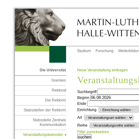
Studium
Forschung
Weiterbildu
Neue Veranstaltung eintragen
Die Universität
Veranstaltungs
Gremien
Rektorat
Suchbegriff
Beginn
Die Rektorin
Ende
Einrichtung
Stabsstellen der Rektorin
Art
Stabsstelle Zentrale
Kommunikation
Reihe
Filter zurücksetzen
Veranstaltungskalender