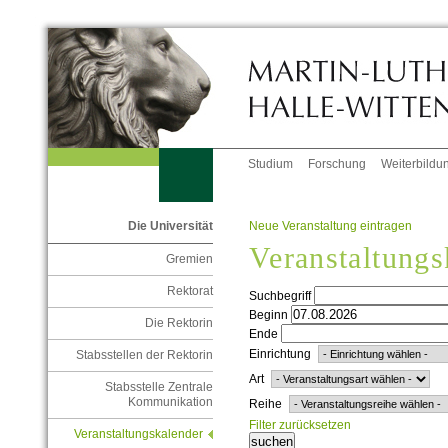
Studium
Forschung
Weiterbildu
Neue Veranstaltung eintragen
Die Universität
Veranstaltungs
Gremien
Rektorat
Suchbegriff
Beginn
Die Rektorin
Ende
Einrichtung
Stabsstellen der Rektorin
Art
Stabsstelle Zentrale
Kommunikation
Reihe
Filter zurücksetzen
Veranstaltungskalender