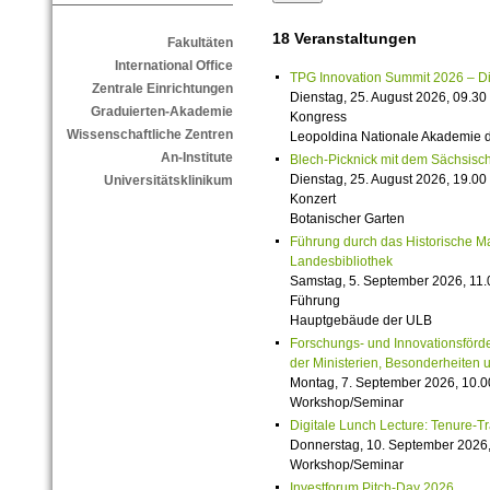
18 Veranstaltungen
Fakultäten
International Office
TPG Innovation Summit 2026 – Die 
Zentrale Einrichtungen
Dienstag, 25. August 2026, 09.30 
Graduierten-Akademie
Kongress
Wissenschaftliche Zentren
Leopoldina Nationale Akademie 
An-Institute
Blech-Picknick mit dem Sächsisch
Dienstag, 25. August 2026, 19.00 
Universitätsklinikum
Konzert
Botanischer Garten
Führung durch das Historische M
Landesbibliothek
Samstag, 5. September 2026, 11.
Führung
Hauptgebäude der ULB
Forschungs- und Innovationsförde
der Ministerien, Besonderheiten 
Montag, 7. September 2026, 10.0
Workshop/Seminar
Digitale Lunch Lecture: Tenure-T
Donnerstag, 10. September 2026,
Workshop/Seminar
Investforum Pitch-Day 2026