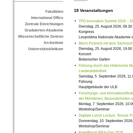
18 Veranstaltungen
Fakultäten
International Office
TPG Innovation Summit 2026 – Die 
Zentrale Einrichtungen
Dienstag, 25. August 2026, 09.30 
Graduierten-Akademie
Kongress
Wissenschaftliche Zentren
Leopoldina Nationale Akademie 
An-Institute
Blech-Picknick mit dem Sächsisch
Dienstag, 25. August 2026, 19.00 
Universitätsklinikum
Konzert
Botanischer Garten
Führung durch das Historische M
Landesbibliothek
Samstag, 5. September 2026, 11.
Führung
Hauptgebäude der ULB
Forschungs- und Innovationsförde
der Ministerien, Besonderheiten 
Montag, 7. September 2026, 10.0
Workshop/Seminar
Digitale Lunch Lecture: Tenure-T
Donnerstag, 10. September 2026,
Workshop/Seminar
Investforum Pitch-Day 2026