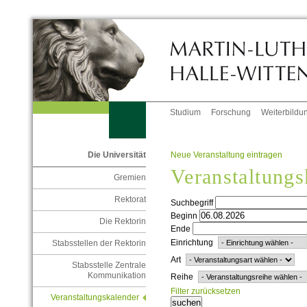
Studium
Forschung
Weiterbildu
Neue Veranstaltung eintragen
Die Universität
Veranstaltungs
Gremien
Rektorat
Suchbegriff
Beginn
Die Rektorin
Ende
Einrichtung
Stabsstellen der Rektorin
Art
Stabsstelle Zentrale
Kommunikation
Reihe
Filter zurücksetzen
Veranstaltungskalender