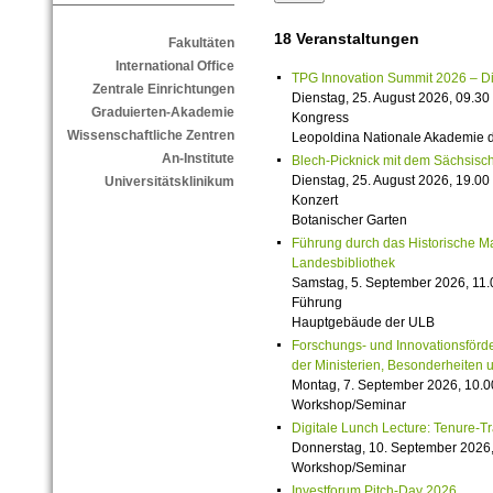
18 Veranstaltungen
Fakultäten
International Office
TPG Innovation Summit 2026 – Die 
Zentrale Einrichtungen
Dienstag, 25. August 2026, 09.30 
Graduierten-Akademie
Kongress
Wissenschaftliche Zentren
Leopoldina Nationale Akademie 
An-Institute
Blech-Picknick mit dem Sächsisch
Dienstag, 25. August 2026, 19.00 
Universitätsklinikum
Konzert
Botanischer Garten
Führung durch das Historische M
Landesbibliothek
Samstag, 5. September 2026, 11.
Führung
Hauptgebäude der ULB
Forschungs- und Innovationsförde
der Ministerien, Besonderheiten 
Montag, 7. September 2026, 10.0
Workshop/Seminar
Digitale Lunch Lecture: Tenure-T
Donnerstag, 10. September 2026,
Workshop/Seminar
Investforum Pitch-Day 2026