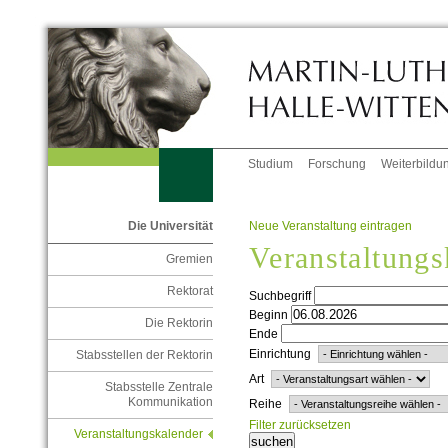
Studium
Forschung
Weiterbildu
Neue Veranstaltung eintragen
Die Universität
Veranstaltungs
Gremien
Rektorat
Suchbegriff
Beginn
Die Rektorin
Ende
Einrichtung
Stabsstellen der Rektorin
Art
Stabsstelle Zentrale
Kommunikation
Reihe
Filter zurücksetzen
Veranstaltungskalender