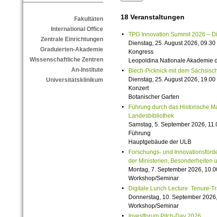
18 Veranstaltungen
Fakultäten
International Office
TPG Innovation Summit 2026 – Die 
Zentrale Einrichtungen
Dienstag, 25. August 2026, 09.30 
Graduierten-Akademie
Kongress
Wissenschaftliche Zentren
Leopoldina Nationale Akademie 
An-Institute
Blech-Picknick mit dem Sächsisch
Dienstag, 25. August 2026, 19.00 
Universitätsklinikum
Konzert
Botanischer Garten
Führung durch das Historische M
Landesbibliothek
Samstag, 5. September 2026, 11.
Führung
Hauptgebäude der ULB
Forschungs- und Innovationsförde
der Ministerien, Besonderheiten 
Montag, 7. September 2026, 10.0
Workshop/Seminar
Digitale Lunch Lecture: Tenure-T
Donnerstag, 10. September 2026,
Workshop/Seminar
Investforum Pitch-Day 2026