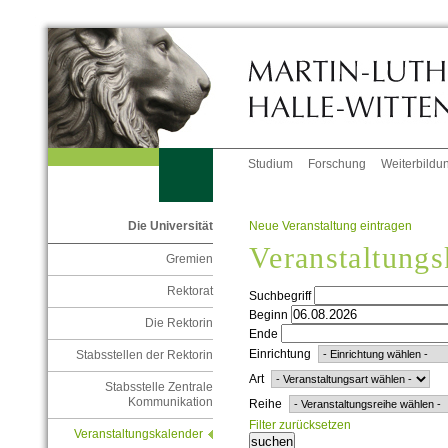
Studium
Forschung
Weiterbildu
Neue Veranstaltung eintragen
Die Universität
Veranstaltungs
Gremien
Rektorat
Suchbegriff
Beginn
Die Rektorin
Ende
Einrichtung
Stabsstellen der Rektorin
Art
Stabsstelle Zentrale
Kommunikation
Reihe
Filter zurücksetzen
Veranstaltungskalender