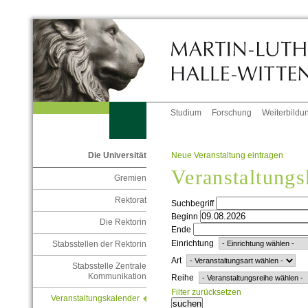
Studium
Forschung
Weiterbildu
Neue Veranstaltung eintragen
Die Universität
Veranstaltungs
Gremien
Rektorat
Suchbegriff
Beginn
Die Rektorin
Ende
Einrichtung
Stabsstellen der Rektorin
Art
Stabsstelle Zentrale
Kommunikation
Reihe
Filter zurücksetzen
Veranstaltungskalender