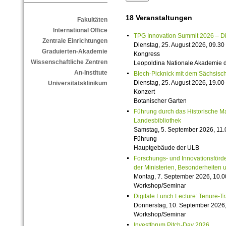
18 Veranstaltungen
Fakultäten
International Office
TPG Innovation Summit 2026 – Die 
Zentrale Einrichtungen
Dienstag, 25. August 2026, 09.30 
Graduierten-Akademie
Kongress
Wissenschaftliche Zentren
Leopoldina Nationale Akademie 
An-Institute
Blech-Picknick mit dem Sächsisch
Dienstag, 25. August 2026, 19.00 
Universitätsklinikum
Konzert
Botanischer Garten
Führung durch das Historische M
Landesbibliothek
Samstag, 5. September 2026, 11.
Führung
Hauptgebäude der ULB
Forschungs- und Innovationsförde
der Ministerien, Besonderheiten 
Montag, 7. September 2026, 10.0
Workshop/Seminar
Digitale Lunch Lecture: Tenure-T
Donnerstag, 10. September 2026,
Workshop/Seminar
Investforum Pitch-Day 2026