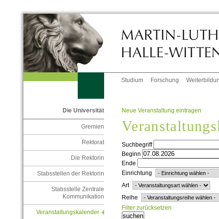
Studium
Forschung
Weiterbildu
Neue Veranstaltung eintragen
Die Universität
Veranstaltungs
Gremien
Rektorat
Suchbegriff
Beginn
Die Rektorin
Ende
Einrichtung
Stabsstellen der Rektorin
Art
Stabsstelle Zentrale
Kommunikation
Reihe
Filter zurücksetzen
Veranstaltungskalender