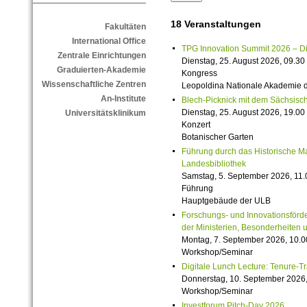
18 Veranstaltungen
Fakultäten
International Office
TPG Innovation Summit 2026 – Die 
Zentrale Einrichtungen
Dienstag, 25. August 2026, 09.30 
Graduierten-Akademie
Kongress
Wissenschaftliche Zentren
Leopoldina Nationale Akademie 
An-Institute
Blech-Picknick mit dem Sächsisch
Dienstag, 25. August 2026, 19.00 
Universitätsklinikum
Konzert
Botanischer Garten
Führung durch das Historische M
Landesbibliothek
Samstag, 5. September 2026, 11.
Führung
Hauptgebäude der ULB
Forschungs- und Innovationsförde
der Ministerien, Besonderheiten 
Montag, 7. September 2026, 10.0
Workshop/Seminar
Digitale Lunch Lecture: Tenure-T
Donnerstag, 10. September 2026,
Workshop/Seminar
Investforum Pitch-Day 2026