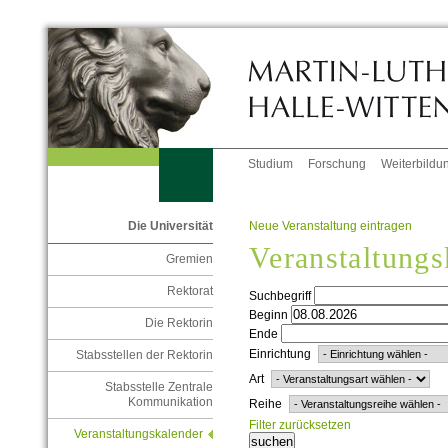
Studium
Forschung
Weiterbildu
Neue Veranstaltung eintragen
Die Universität
Veranstaltungs
Gremien
Rektorat
Suchbegriff
Beginn
Die Rektorin
Ende
Einrichtung
Stabsstellen der Rektorin
Art
Stabsstelle Zentrale
Kommunikation
Reihe
Filter zurücksetzen
Veranstaltungskalender