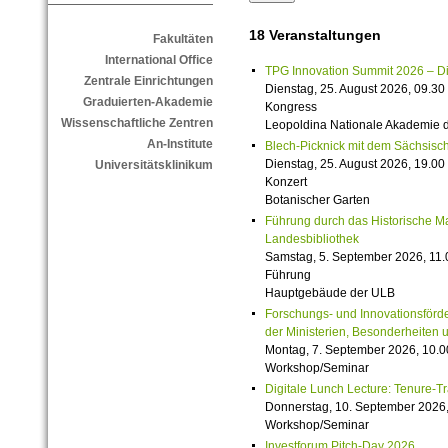
18 Veranstaltungen
Fakultäten
International Office
TPG Innovation Summit 2026 – Die 
Zentrale Einrichtungen
Dienstag, 25. August 2026, 09.30 
Graduierten-Akademie
Kongress
Wissenschaftliche Zentren
Leopoldina Nationale Akademie 
An-Institute
Blech-Picknick mit dem Sächsisch
Dienstag, 25. August 2026, 19.00 
Universitätsklinikum
Konzert
Botanischer Garten
Führung durch das Historische M
Landesbibliothek
Samstag, 5. September 2026, 11.
Führung
Hauptgebäude der ULB
Forschungs- und Innovationsförde
der Ministerien, Besonderheiten 
Montag, 7. September 2026, 10.0
Workshop/Seminar
Digitale Lunch Lecture: Tenure-T
Donnerstag, 10. September 2026,
Workshop/Seminar
Investforum Pitch-Day 2026