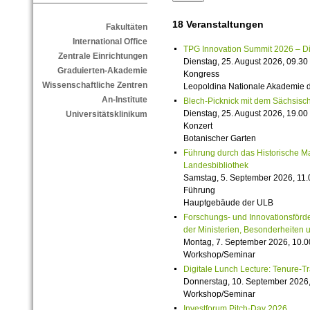
18 Veranstaltungen
Fakultäten
International Office
TPG Innovation Summit 2026 – Die 
Zentrale Einrichtungen
Dienstag, 25. August 2026, 09.30 
Graduierten-Akademie
Kongress
Wissenschaftliche Zentren
Leopoldina Nationale Akademie 
An-Institute
Blech-Picknick mit dem Sächsisch
Dienstag, 25. August 2026, 19.00 
Universitätsklinikum
Konzert
Botanischer Garten
Führung durch das Historische M
Landesbibliothek
Samstag, 5. September 2026, 11.
Führung
Hauptgebäude der ULB
Forschungs- und Innovationsförde
der Ministerien, Besonderheiten 
Montag, 7. September 2026, 10.0
Workshop/Seminar
Digitale Lunch Lecture: Tenure-T
Donnerstag, 10. September 2026,
Workshop/Seminar
Investforum Pitch-Day 2026