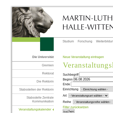
Studium
Forschung
Weiterbildu
Neue Veranstaltung eintragen
Die Universität
Veranstaltungs
Gremien
Rektorat
Suchbegriff
Beginn
Die Rektorin
Ende
Einrichtung
Stabsstellen der Rektorin
Art
Stabsstelle Zentrale
Kommunikation
Reihe
Filter zurücksetzen
Veranstaltungskalender