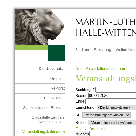
Studium
Forschung
Weiterbildu
Neue Veranstaltung eintragen
Die Universität
Veranstaltungs
Gremien
Rektorat
Suchbegriff
Beginn
Die Rektorin
Ende
Einrichtung
Stabsstellen der Rektorin
Art
Stabsstelle Zentrale
Kommunikation
Reihe
Filter zurücksetzen
Veranstaltungskalender