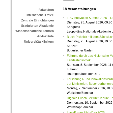
18 Veranstaltungen
Fakultäten
International Office
TPG Innovation Summit 2026 – Die 
Zentrale Einrichtungen
Dienstag, 25. August 2026, 09.30 
Graduierten-Akademie
Kongress
Wissenschaftliche Zentren
Leopoldina Nationale Akademie 
An-Institute
Blech-Picknick mit dem Sächsisch
Dienstag, 25. August 2026, 19.00 
Universitätsklinikum
Konzert
Botanischer Garten
Führung durch das Historische M
Landesbibliothek
Samstag, 5. September 2026, 11.
Führung
Hauptgebäude der ULB
Forschungs- und Innovationsförde
der Ministerien, Besonderheiten 
Montag, 7. September 2026, 10.0
Workshop/Seminar
Digitale Lunch Lecture: Tenure-T
Donnerstag, 10. September 2026,
Workshop/Seminar
Investforum Pitch-Day 2026