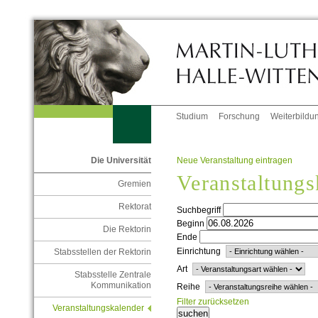
Studium
Forschung
Weiterbildu
Neue Veranstaltung eintragen
Die Universität
Veranstaltungs
Gremien
Rektorat
Suchbegriff
Beginn
Die Rektorin
Ende
Einrichtung
Stabsstellen der Rektorin
Art
Stabsstelle Zentrale
Kommunikation
Reihe
Filter zurücksetzen
Veranstaltungskalender