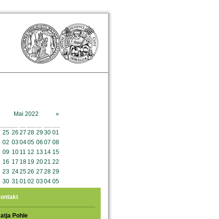
Mai 2022
»
o
Mo
Di
Mi
Do
Fr
Sa
So
25
26
27
28
29
30
01
02
03
04
05
06
07
08
09
10
11
12
13
14
15
16
17
18
19
20
21
22
23
24
25
26
27
28
29
30
31
01
02
03
04
05
ontakt
atja Pohle