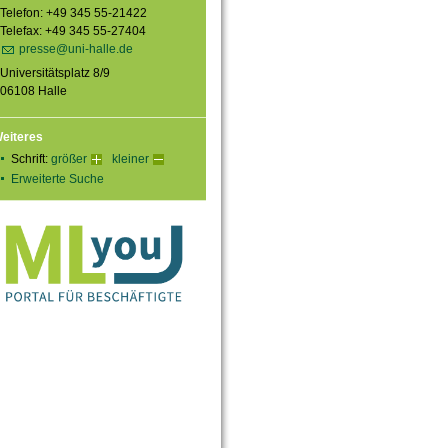
Telefon: +49 345 55-21422
Telefax: +49 345 55-27404
presse@uni-halle.de
Universitätsplatz 8/9
06108 Halle
eiteres
Schrift:
größer
kleiner
Erweiterte Suche