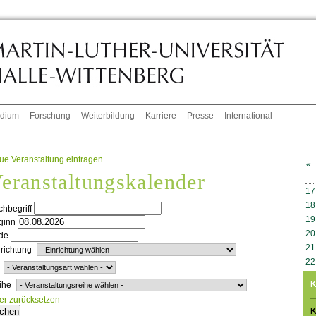
udium
Forschung
Weiterbildung
Karriere
Presse
International
ue Veranstaltung eintragen
«
eranstaltungskalender
W
17
18
hbegriff
19
ginn
20
de
21
richtung
22
K
ihe
ter zurücksetzen
K