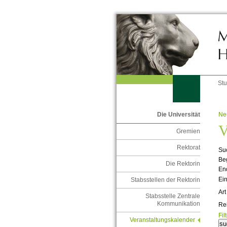
St
Ne
Die Universität
V
Gremien
Rektorat
Suc
Be
Die Rektorin
En
Ein
Stabsstellen der Rektorin
Art
Stabsstelle Zentrale
Kommunikation
Re
Fil
Veranstaltungskalender