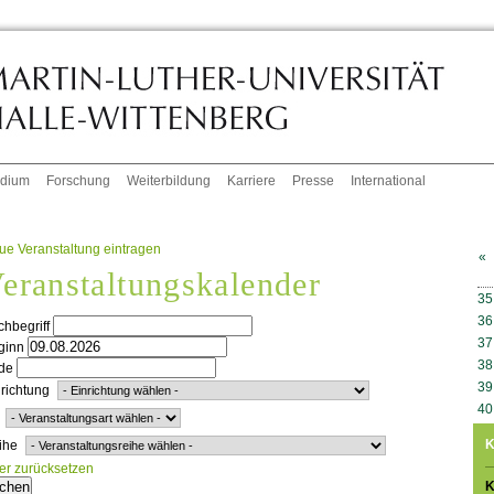
udium
Forschung
Weiterbildung
Karriere
Presse
International
ue Veranstaltung eintragen
«
eranstaltungskalender
W
35
36
hbegriff
37
ginn
38
de
39
richtung
40
K
ihe
ter zurücksetzen
K