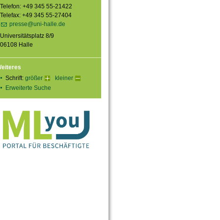
Telefon: +49 345 55-21422
Telefax: +49 345 55-27404
presse@uni-halle.de
Universitätsplatz 8/9
06108 Halle
eiteres
Schrift:
größer
kleiner
Erweiterte Suche