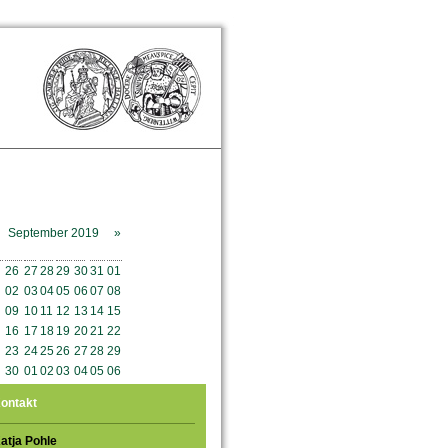
September 2019
»
o
Mo
Di
Mi
Do
Fr
Sa
So
26
27
28
29
30
31
01
02
03
04
05
06
07
08
09
10
11
12
13
14
15
16
17
18
19
20
21
22
23
24
25
26
27
28
29
30
01
02
03
04
05
06
ontakt
atja Pohle