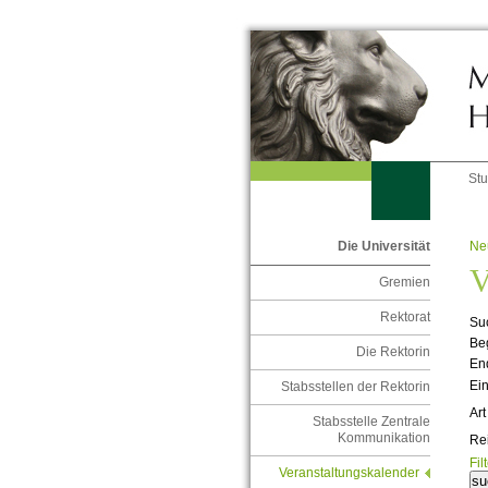
St
Ne
Die Universität
V
Gremien
Rektorat
Suc
Be
Die Rektorin
En
Ein
Stabsstellen der Rektorin
Art
Stabsstelle Zentrale
Kommunikation
Re
Fil
Veranstaltungskalender