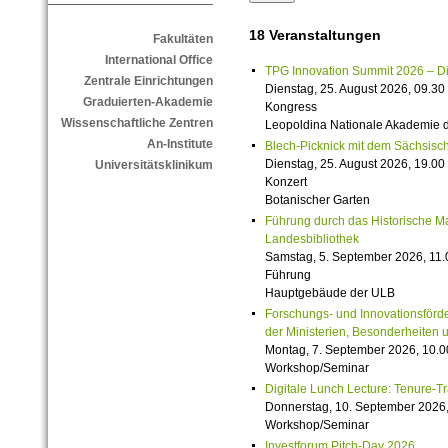
18 Veranstaltungen
Fakultäten
International Office
TPG Innovation Summit 2026 – Die 
Zentrale Einrichtungen
Dienstag, 25. August 2026, 09.30 
Graduierten-Akademie
Kongress
Wissenschaftliche Zentren
Leopoldina Nationale Akademie 
An-Institute
Blech-Picknick mit dem Sächsisch
Dienstag, 25. August 2026, 19.00 
Universitätsklinikum
Konzert
Botanischer Garten
Führung durch das Historische M
Landesbibliothek
Samstag, 5. September 2026, 11.
Führung
Hauptgebäude der ULB
Forschungs- und Innovationsförde
der Ministerien, Besonderheiten 
Montag, 7. September 2026, 10.0
Workshop/Seminar
Digitale Lunch Lecture: Tenure-T
Donnerstag, 10. September 2026,
Workshop/Seminar
Investforum Pitch-Day 2026