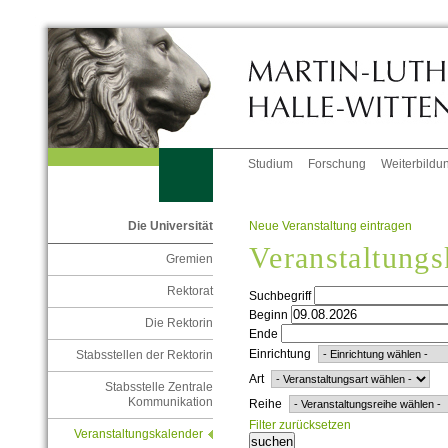
Studium
Forschung
Weiterbildu
Neue Veranstaltung eintragen
Die Universität
Veranstaltungs
Gremien
Rektorat
Suchbegriff
Beginn
Die Rektorin
Ende
Einrichtung
Stabsstellen der Rektorin
Art
Stabsstelle Zentrale
Kommunikation
Reihe
Filter zurücksetzen
Veranstaltungskalender