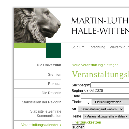
Studium
Forschung
Weiterbildu
Neue Veranstaltung eintragen
Die Universität
Veranstaltungs
Gremien
Rektorat
Suchbegriff
Beginn
Die Rektorin
Ende
Einrichtung
Stabsstellen der Rektorin
Art
Stabsstelle Zentrale
Kommunikation
Reihe
Filter zurücksetzen
Veranstaltungskalender