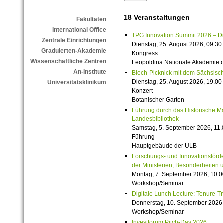
18 Veranstaltungen
Fakultäten
International Office
TPG Innovation Summit 2026 – Die 
Zentrale Einrichtungen
Dienstag, 25. August 2026, 09.30 
Graduierten-Akademie
Kongress
Wissenschaftliche Zentren
Leopoldina Nationale Akademie 
An-Institute
Blech-Picknick mit dem Sächsisch
Dienstag, 25. August 2026, 19.00 
Universitätsklinikum
Konzert
Botanischer Garten
Führung durch das Historische M
Landesbibliothek
Samstag, 5. September 2026, 11.
Führung
Hauptgebäude der ULB
Forschungs- und Innovationsförde
der Ministerien, Besonderheiten 
Montag, 7. September 2026, 10.0
Workshop/Seminar
Digitale Lunch Lecture: Tenure-T
Donnerstag, 10. September 2026,
Workshop/Seminar
Investforum Pitch-Day 2026