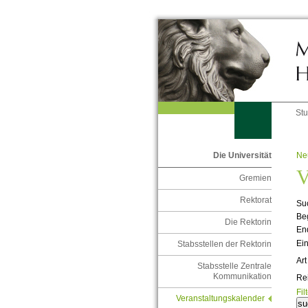
St
Ne
Die Universität
V
Gremien
Rektorat
Suc
Be
Die Rektorin
En
Ein
Stabsstellen der Rektorin
Art
Stabsstelle Zentrale
Kommunikation
Re
Fil
Veranstaltungskalender