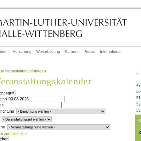
udium
Forschung
Weiterbildung
Karriere
Presse
International
ue Veranstaltung eintragen
«
eranstaltungskalender
W
49
50
hbegriff
51
ginn
52
de
53
richtung
K
ihe
K
ter zurücksetzen