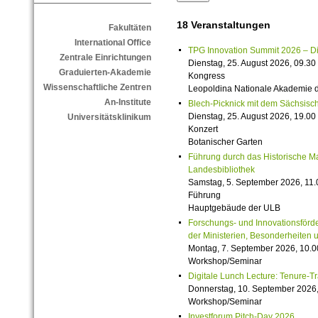
18 Veranstaltungen
Fakultäten
International Office
TPG Innovation Summit 2026 – Die 
Zentrale Einrichtungen
Dienstag, 25. August 2026, 09.30 
Graduierten-Akademie
Kongress
Wissenschaftliche Zentren
Leopoldina Nationale Akademie 
An-Institute
Blech-Picknick mit dem Sächsisch
Dienstag, 25. August 2026, 19.00 
Universitätsklinikum
Konzert
Botanischer Garten
Führung durch das Historische M
Landesbibliothek
Samstag, 5. September 2026, 11.
Führung
Hauptgebäude der ULB
Forschungs- und Innovationsförde
der Ministerien, Besonderheiten 
Montag, 7. September 2026, 10.0
Workshop/Seminar
Digitale Lunch Lecture: Tenure-T
Donnerstag, 10. September 2026,
Workshop/Seminar
Investforum Pitch-Day 2026