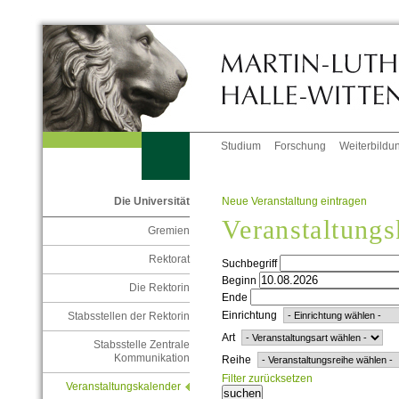
Studium
Forschung
Weiterbildu
Neue Veranstaltung eintragen
Die Universität
Veranstaltungs
Gremien
Rektorat
Suchbegriff
Beginn
Die Rektorin
Ende
Einrichtung
Stabsstellen der Rektorin
Art
Stabsstelle Zentrale
Kommunikation
Reihe
Filter zurücksetzen
Veranstaltungskalender